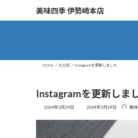
コ
ナ
美味四季 伊勢崎本店
ン
ビ
テ
ゲ
ン
ー
ツ
シ
へ
ョ
ス
ン
キ
に
ッ
移
HOME
未分類
Instagramを更新しました
プ
動
Instagramを更新しま
最
2024年3月29日
2024年3月29日
美味
終
更
新
日
時