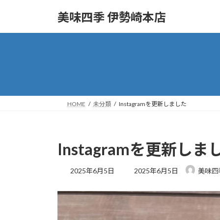
コ
ナ
美味四季 伊勢崎本店
ン
ビ
テ
ゲ
ン
ー
ツ
シ
へ
ョ
ス
ン
キ
に
ッ
移
HOME
未分類
Instagramを更新しました
プ
動
Instagramを更新しま
最
2025年6月5日
2025年6月5日
美味四
終
更
新
日
時