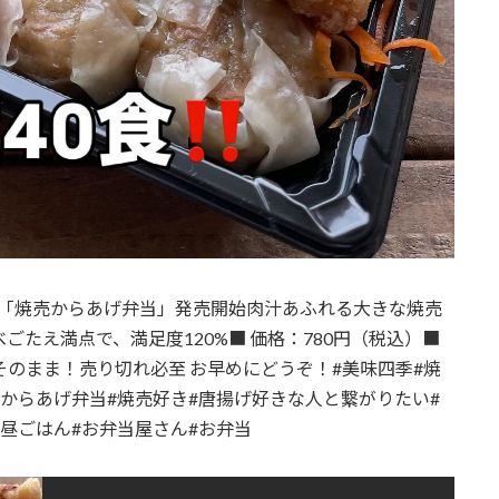
の「焼売からあげ弁当」発売開始肉汁あふれる大きな焼売
ごたえ満点で、満足度120%■ 価格：780円（税込）■
そのまま！売り切れ必至 お早めにどうぞ！#美味四季#焼
#からあげ弁当#焼売好き#唐揚げ好きな人と繋がりたい#
お昼ごはん#お弁当屋さん#お弁当